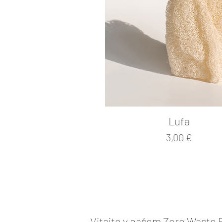
Lufa
Cena
3,00 €
Vitajte v našom
Zero Waste
E