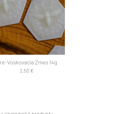
re-Voskovacia Zmes 14g
Cena
2,50 €
a ekologické produkty,