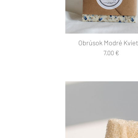
Obrúsok Modré Kvie
Cena
7,00 €