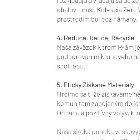
rozkladajú a vracajú sa do 
obalov – naša Kolekcia Zero 
prostredím bol bez námahy.
4. Reduce, Reuce, Recycle
Naša záväzok k trom R-ám je
podporovaním kruhového ho
spotrebu.
5. Eticky Získané Materiály
Hrdíme sa t, že získavame na
komunitám zapojeným do ich 
Odpadu a pozitívny vplyv, k
Naša široká ponuka voskovýc