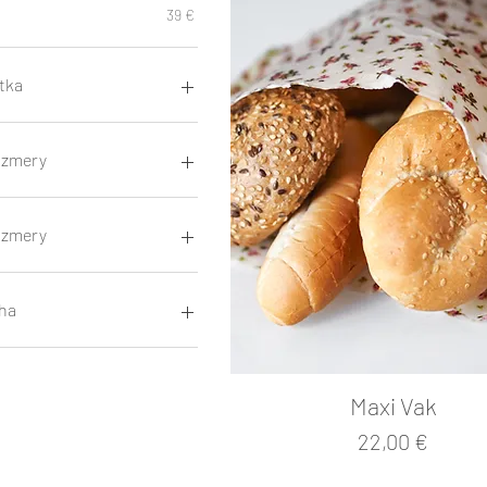
€
39 €
tka
Fialové Kvietky
Kvety Levandule
zmery
Modré Kvietky
Červené Kvietky
12 x 5 cm
16 x 5 cm
zmery
30 x 26 cm
31 x 32 cm
25 x 25 cm
32 x 36 cm
33 x 27 cm
ha
42 x 32cm
140g
15g
Maxi Vak
Cena
22,00 €