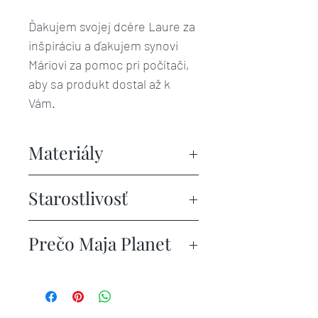
Ďakujem svojej dcére Laure za
inšpiráciu a ďakujem synovi
Máriovi za pomoc pri počítači,
aby sa produkt dostal až k
Vám.
Materiály
Voskový VAK je vyrobený zo
Starostlivosť
100% prírodných produktov od
našich Slovenských včelárov a
Údržba je veľmi ľahká:
Prečo Maja Planet
dodávateľov. Čistá EKOtex
bavlnená látka je napustená
Opláchnete studenou vodou
Potraviny sa zachovajú
včelím voskom, živicou a
maximálne vlažnou 35°C,
dlhšie čerstvé.
jojobovým olejom. Všetky tieto
môžete použiť aj eco
ECO vak chráni nielen naše
zložky obsahujú