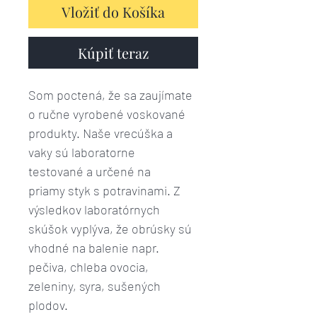
Vložiť do Košíka
Kúpiť teraz
Som poctená, že sa zaujímate
o ručne vyrobené voskované
produkty. Naše vrecúška a
vaky sú laboratorne
testované a určené na
priamy styk s potravinami. Z
výsledkov laboratórnych
skúšok vyplýva, že obrúsky sú
vhodné na balenie napr.
pečiva, chleba ovocia,
zeleniny, syra, sušených
plodov.