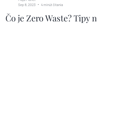
Maja Planet
Sep 8, 2023
4 minút čítania
Čo je Zero Waste? Tipy na
život bez odpadu
Dnes sa spolu pustíme do témy, ktorá zmenila
náš pohľad na svet... Zero Waste. Si
pripravený objaviť spôsob, ako žiť
plnohodnotný život...
Maja Planet
E - shop
O Maja Planet