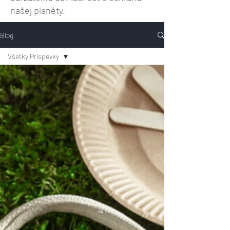
našej planéty.
Blog
Všetky Príspevky
Všetky Príspevky
Zero Waste